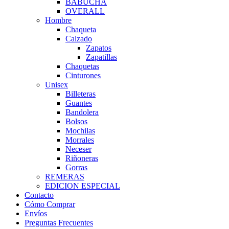
BABUCHA
OVERALL
Hombre
Chaqueta
Calzado
Zapatos
Zapatillas
Chaquetas
Cinturones
Unisex
Billeteras
Guantes
Bandolera
Bolsos
Mochilas
Morrales
Neceser
Riñoneras
Gorras
REMERAS
EDICION ESPECIAL
Contacto
Cómo Comprar
Envíos
Preguntas Frecuentes