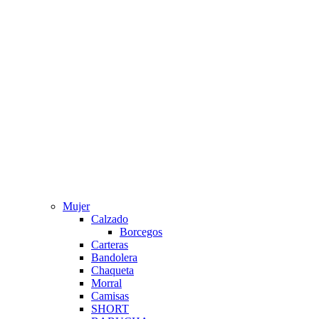
Mujer
Calzado
Borcegos
Carteras
Bandolera
Chaqueta
Morral
Camisas
SHORT